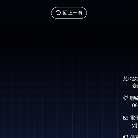
回上一頁
地址
臺南
聯絡
09
電子
yj
傳真