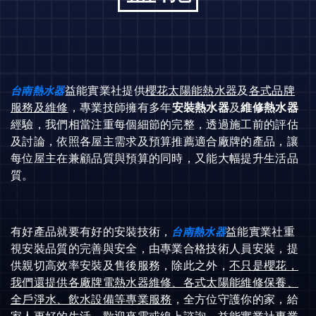
台南熱水器
益能實業社提供
櫻花太陽能熱水器
及
各式品牌
服務及維修
，專業技師擁有多年
安裝熱水器
及
維修熱水器
經驗，我們相當注重每個細節的完整，透過施工前的評估
及討論，依照各屋主需求及預算推薦適合廠牌的產品，讓
每位屋主在兼顧品質與預算的同時，又能大幅提升生活品
質。
有好產品就要有好的安裝技術，
台南熱水器
益能實業社重
視安裝品質的完善與安全，由專業合格技術人員安裝，提
供親切高效率安裝及售後服務，除此之外，
不只是櫻花，
我們還提供各廠牌電熱水器維修、各式太陽能維修保養、
全戶淨水
、飲水設備
等專業服務
，全方位守護你的家，給