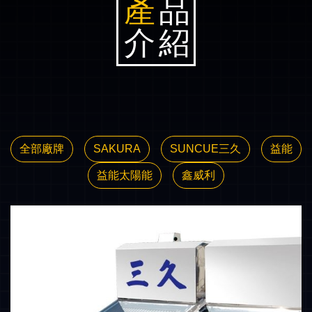
產
品
介紹
全部廠牌
SAKURA
SUNCUE三久
益能
益能太陽能
鑫威利