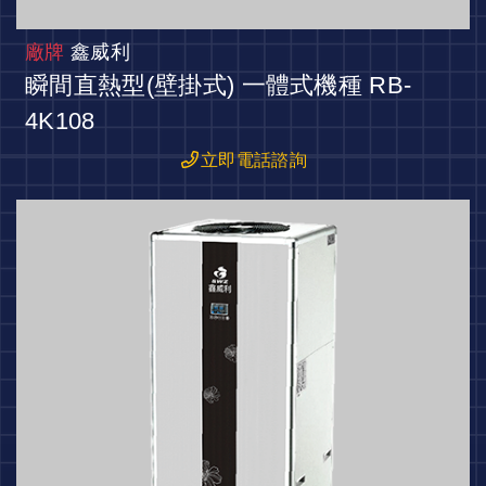
廠牌
鑫威利
瞬間直熱型(壁掛式) 一體式機種 RB-
4K108
立即電話諮詢