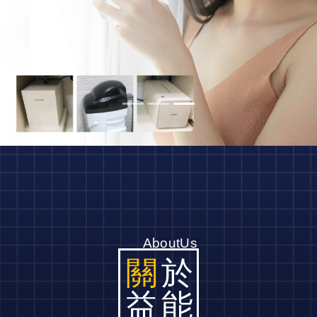
AboutUs
關
於
益能