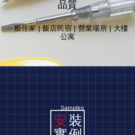
品質
ㄧ般住家 | 飯店民宿 | 營業場所 | 大樓
公寓
Samples
安
裝
實例